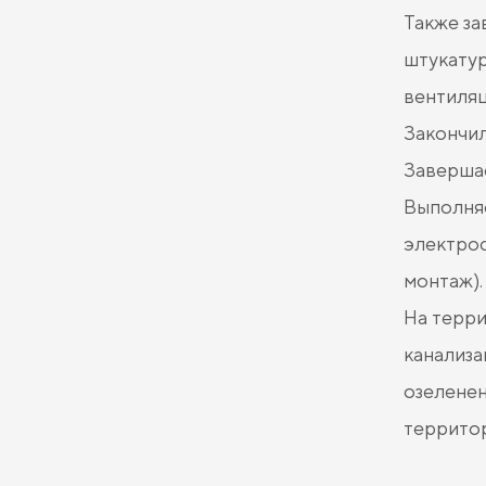
Также за
штукатур
вентиляц
Закончил
Завершае
Выполняе
электрос
монтаж).
На терри
канализа
озелене
территор