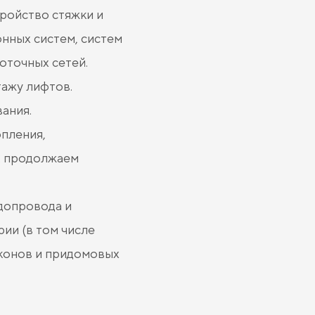
ройство стяжки и
нных систем, систем
оточных сетей.
тажу лифтов.
ания.
пления,
2 продолжаем
допровода и
ии (в том числе
конов и придомовых