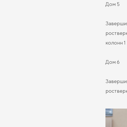
Дом 5
Завершил
ростверк
колонн 1
Дом 6
Завершил
ростверк