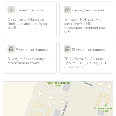
7 минут пешком
6 минут на машине
Остановка «Николая
Гимназия №4, детские
Глебова» для автобуса
сады №60 и 95,
№45
городская поликлиника
№5
9 минут на машине
13 минут на машине
Выезд на Закалужскую и
ТРЦ «Колумб», Лемана
Московский тракт
Про, METRO, Лента, ТРЦ
«Кристалл»