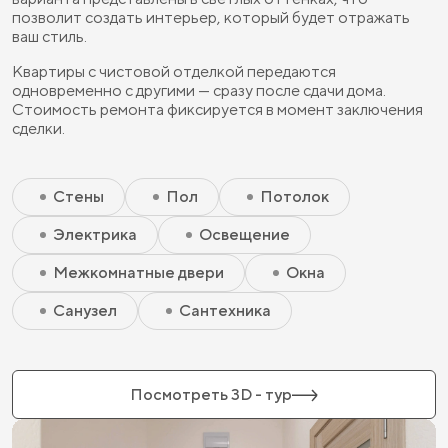
позволит создать интерьер, который будет отражать
ваш стиль.
Квартиры с чистовой отделкой передаются
одновременно с другими — сразу после сдачи дома.
Стоимость ремонта фиксируется в момент заключения
сделки.
Скрытый элемент 2 - Чистовая базовая
Скрытый элемент 1 - Чистовая базовая
Стены
Пол
Потолок
Электрика
Освещение
Межкомнатные двери
Окна
Санузел
Сантехника
Посмотреть 3D - тур