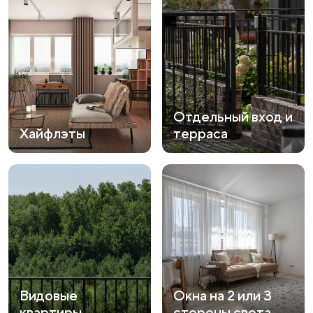
Отдельный вход и
Хайфлэты
терраса
Видовые
Окна на 2 или 3
квартиры
стороны света