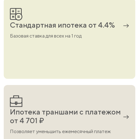
Стандартная ипотека от 4.4%
Разводка электрики
Разводка отопления
Базовая ставка для всех на 1 год
Ипотека траншами с платежом
от 4 701 ₽
Позволяет уменьшить ежемесячный платеж