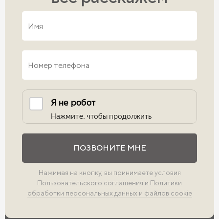
Условия покупки и гарантии
застройщика
Покупка напрямую у застройщика — это прозрачные
условия и надежность сделки. Мы предлагаем гибкие
схемы оплаты: рассрочку, ипотеку с господдержкой,
обмен имеющегося жилья. Все объекты возводятся с
соблюдением стандартов качества и контролем на
каждом этапе.
Однокомнатные квартиры от компании Скандиа — это
Выполните проверку
современное, надежное и продуманное жильё для
комфортной жизни сегодня и в будущем.
ПОЗВОНИТЕ МНЕ
Нажимая на кнопку, вы принимаете условия
Пользовательского соглашения
и
Политики
обработки персональных данных и файлов cookie