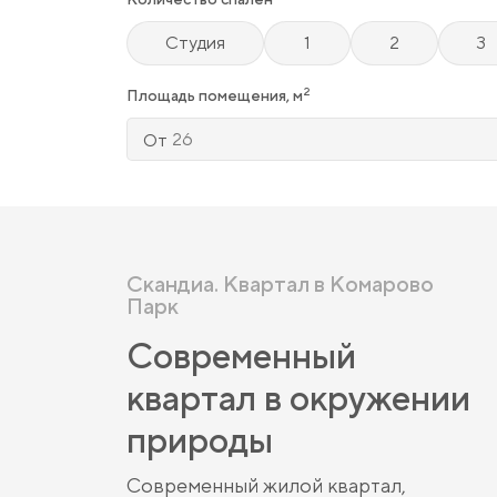
Студия
1
2
3
2
Площадь помещения, м
От
Скандиа. Квартал в Комарово
Парк
Современный
квартал в окружении
природы
Современный жилой квартал,