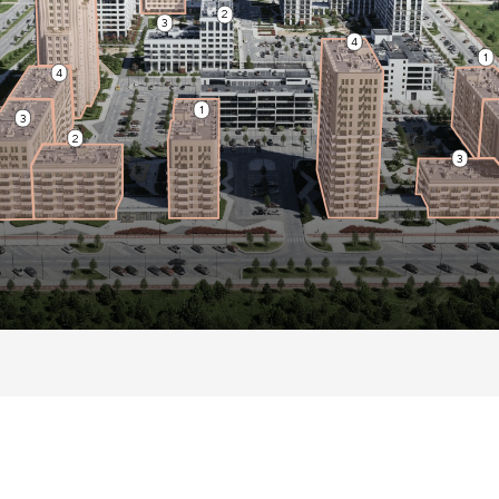
2
3
4
1
4
1
3
2
3