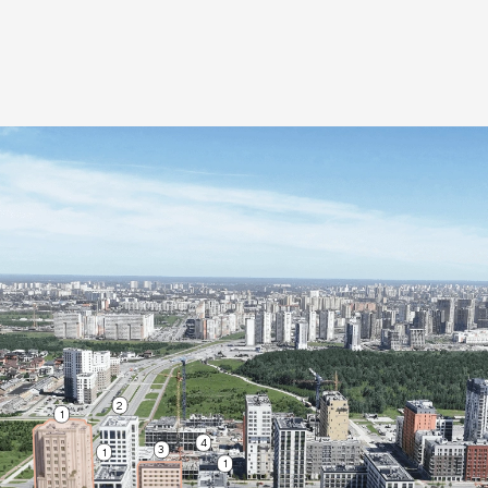
2
1
4
3
1
1