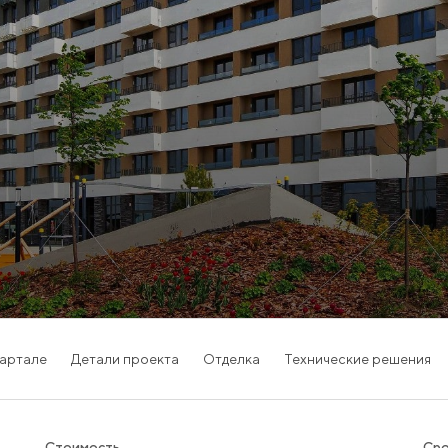
вартале
Детали проекта
Отделка
Технические решения
Стоимость
Сро