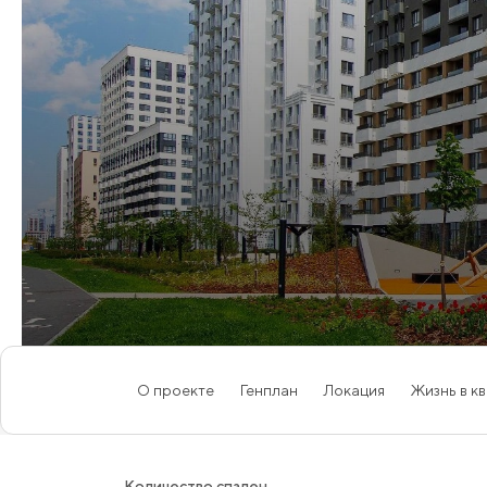
О проекте
Генплан
Локация
Жизнь в к
Количество спален