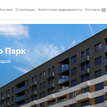
Ипотека
О компании
Агентствам недвижимости
Контакты
квартиры
о Парк
родой