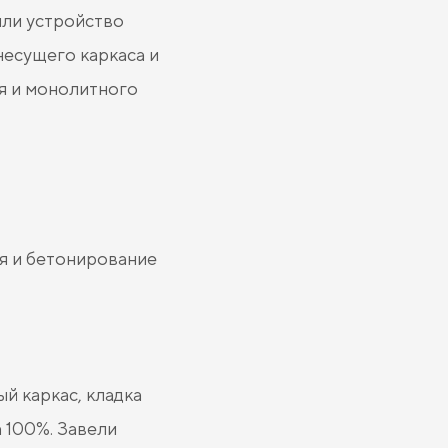
или устройство
есущего каркаса и
я и монолитного
ия и бетонирование
й каркас, кладка
 100%. Завели