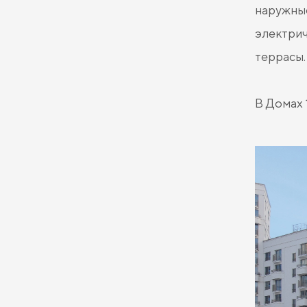
наружные
электрич
террасы.
В Домах 