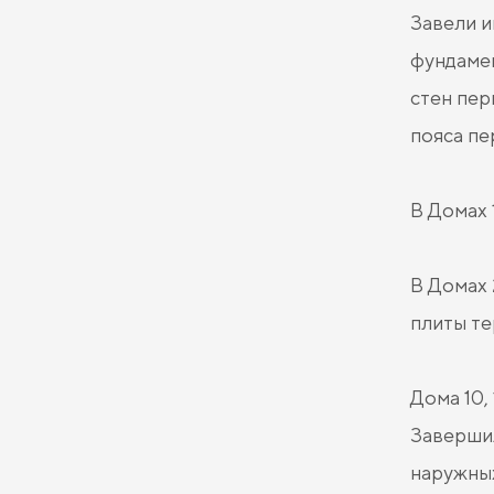
Завели и
фундамен
стен пер
пояса пе
В Домах 
В Домах 
плиты те
Дома 10, 1
Завершил
наружных