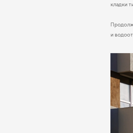
кладки т
Продолжа
и водоот