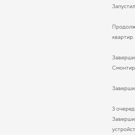
Запустил
Продолжа
квартир.
Завершил
Смонтиро
Завершил
3 очеред
Завершил
устройст