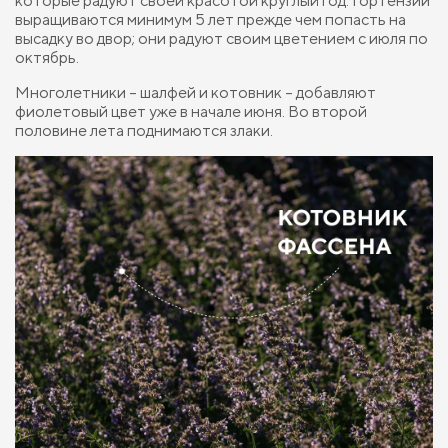
которые радуют своей красотой круглый год. Гортензии
выращиваются минимум 5 лет прежде чем попасть на
высадку во двор; они радуют своим цветением с июля по
октябрь.
Многолетники – шалфей и котовник – добавляют
фиолетовый цвет уже в начале июня. Во второй
половине лета поднимаются злаки.