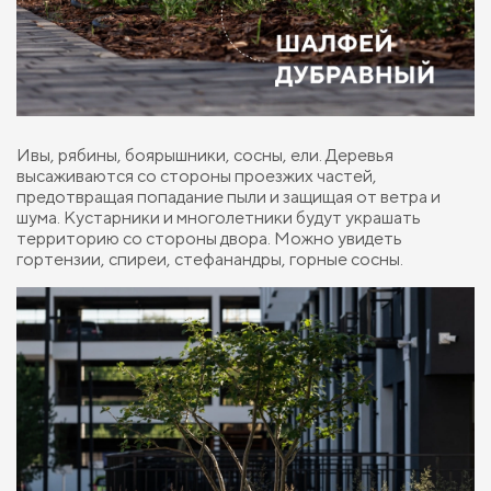
Ивы, рябины, боярышники, сосны, ели. Деревья
высаживаются со стороны проезжих частей,
предотвращая попадание пыли и защищая от ветра и
шума. Кустарники и многолетники будут украшать
территорию со стороны двора. Можно увидеть
гортензии, спиреи, стефанандры, горные сосны.