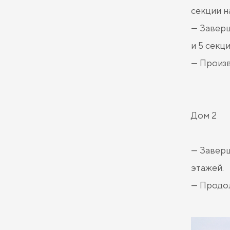
секции на
— Заверш
и 5 секци
— Произв
Дом 2
— Заверш
этажей.
— Продо