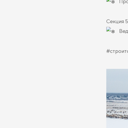
Про
Секция 5
Вед
#строит