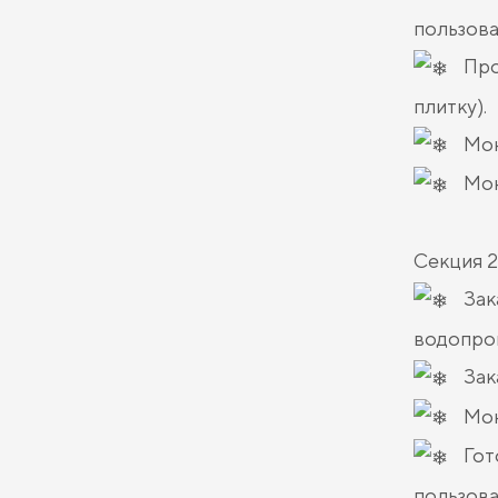
пользова
Про
плитку).
Мон
Мон
Секция 2
Зак
водопров
Зак
Мон
Гот
пользова