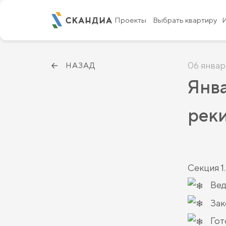
Проекты
Выбрать квартиру
06 январ
НАЗАД
Янва
рек
Секция 1.
Вед
Зак
Гот