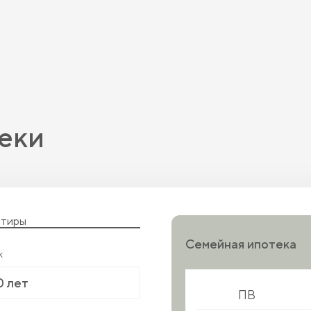
еки
ртиры
Семейная ипотека
к
ПВ