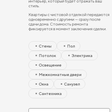
интерьер, который будет отражать ваш
стиль.
Квартиры с чистовой отделкой передаются
одновременно с другими — сразу после
сдачи дома. Стоимость ремонта
фиксируется в момент заключения сделки.
Скрытый элемент 2 - Чистовая базовая
Скрытый элемент 1 - Чистовая базовая
Стены
Пол
Потолок
Электрика
Освещение
Межкомнатные двери
Окна
Санузел
Сантехника