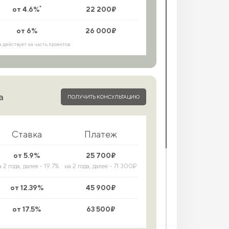
*
от 4.6%
22 200₽
от 6%
26 000₽
а действует на часть проектов
а
ПОЛУЧИТЬ КОНСУЛЬТАЦИЮ
Ставка
Платеж
от 5.9%
25 700₽
а 2 года, далее - 19.7%
на 2 года, далее - 71 300₽
от 12.39%
45 900₽
от 17.5%
63 500₽