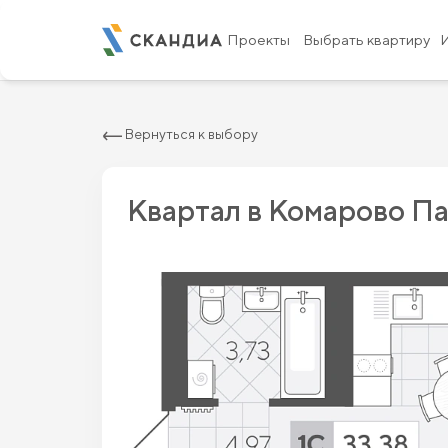
2
Квартира c одной спальней 33.38 м
Проекты
Выбрать квартиру
Вернуться к выбору
Квартал в Комарово П