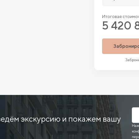
Итоговая стоимос
5 420 
Забронир
Заброни
ведём экскурсию и покажем вашу
Наж
кон
пер