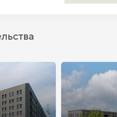
IT-ипотека
ельства
ПВ
от 20.1%