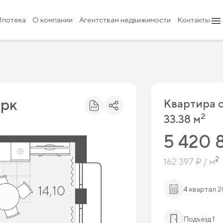
5 420 800 ₽
6 160 000 ₽
Ипотека
О компании
Агентствам недвижимости
Контакты
арк
Квартира 
2
33.38 м
5 420 
2
162 397 ₽ / м
4 квартал 
Подъезд 1