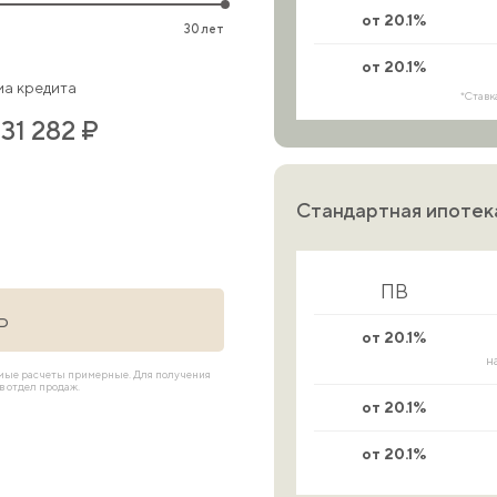
от 20.1%
30 лет
от 20.1%
а кредита
*Ставк
331 282 ₽
Стандартная ипотек
ПВ
Ь
от 20.1%
н
имые расчеты примерные. Для получения
 отдел продаж.
от 20.1%
от 20.1%