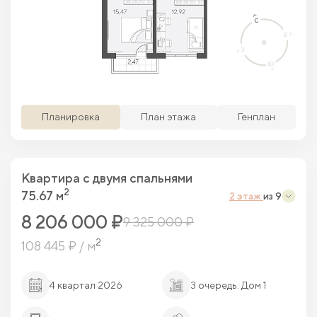
Просматриваемая кв.
Похожие кв.
Свободные кв.
Забронированные кв.
Планировка
План этажа
Генплан
Квартира c двумя спальнями
2
75.67 м
2 этаж
из 9
8 206 000 ₽
9 325 000 ₽
2
108 445 ₽ / м
4 квартал 2026
3 очередь. Дом 1