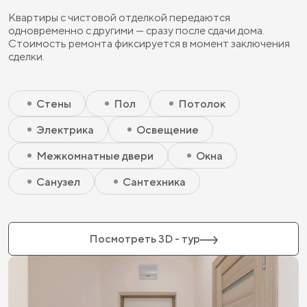
Квартиры с чистовой отделкой передаются
одновременно с другими — сразу после сдачи дома.
Стоимость ремонта фиксируется в момент заключения
сделки.
Скрытый элемент 2 - Чистовая базовая
Скрытый элемент 1 - Чистовая базовая
Стены
Пол
Потолок
Электрика
Освещение
Межкомнатные двери
Окна
Санузел
Сантехника
Посмотреть 3D - тур