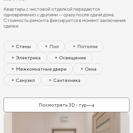
Квартиры с чистовой отделкой передаются
одновременно с другими — сразу после сдачи дома.
Стоимость ремонта фиксируется в момент заключения
сделки.
Скрытый элемент 2 - Чистовая базовая
Скрытый элемент 1 - Чистовая базовая
Стены
Пол
Потолок
Электрика
Освещение
Межкомнатные двери
Окна
Санузел
Сантехника
Посмотреть 3D - тур