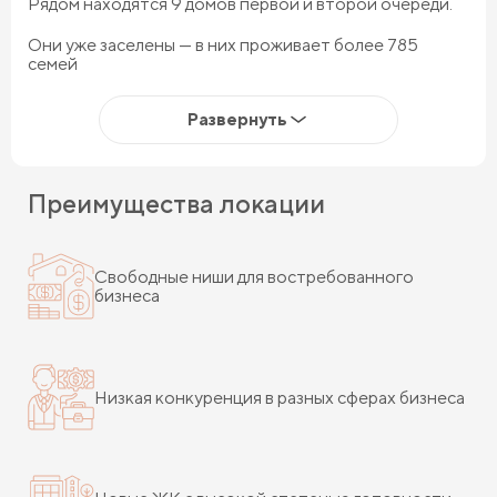
Рядом находятся 9 домов первой и второй очереди.
Они уже заселены — в них проживает более 785
семей
Инвестиционная
Развернуть
привлекательность
Преимущества локации
Район активно развивается: строительство в этой
локации ведут сразу несколько застройщиков. Уже
введено в эксплуатацию 10 домов в двух новых жилых
Свободные ниши для востребованного
бизнеса
комплексах, где живут более 750 семей.
Сейчас рядом строится 3 дома почти на 600 семей.
Всего в шаговой доступности в ближайшей
Низкая конкуренция в разных сферах бизнеса
перспективе будет проживать еще более 3 000
семей.