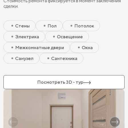
Стоимость ремонта фиксируется в момент заключения
сделки.
Скрытый элемент 2 - Чистовая базовая
Скрытый элемент 1 - Чистовая базовая
Стены
Пол
Потолок
Электрика
Освещение
Межкомнатные двери
Окна
Санузел
Сантехника
Посмотреть 3D - тур