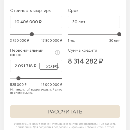
Стоимость квартиры
Срок
3 750 000 ₽
17 800 000 ₽
1 год
30 лет
Первоначальный
Сумма кредита
взнос
8 314 282 ₽
20.1 %
525 000 ₽
12 000 000 ₽
Минимальный первоначальный взнос
по ипотеке 20.1%.
РАССЧИТАТЬ
Информация носит ознакомительный характер. Все производимые расчеты
примерные. Для получения подробной информации обращайтесь в отдел
продаж.