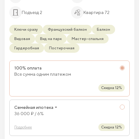
Подъезд 2
Квартира 72
Ключи сразу
Французский балкон
Балкон
Видовая
Вид на парк
Мастер-спальня
Гардеробная
Постирочная
100% оплата
Вся сумма одним платежом
Скидка 12%
Семейная ипотека
36 000 ₽ / 6%
Скидка 12%
Подробнее