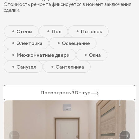
Стоимость ремонта фиксируется в момент заключения
сделки.
Скрытый элемент 2 - Чистовая базовая
Скрытый элемент 1 - Чистовая базовая
Стены
Пол
Потолок
Электрика
Освещение
Межкомнатные двери
Окна
Санузел
Сантехника
Посмотреть 3D - тур