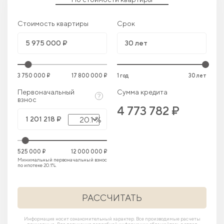
Стоимость квартиры
Срок
3 750 000 ₽
17 800 000 ₽
1 год
30 лет
Первоначальный
Сумма кредита
взнос
4 773 782 ₽
20.1 %
525 000 ₽
12 000 000 ₽
Минимальный первоначальный взнос
по ипотеке 20.1%.
РАССЧИТАТЬ
Информация носит ознакомительный характер. Все производимые расчеты
примерные. Для получения подробной информации обращайтесь в отдел