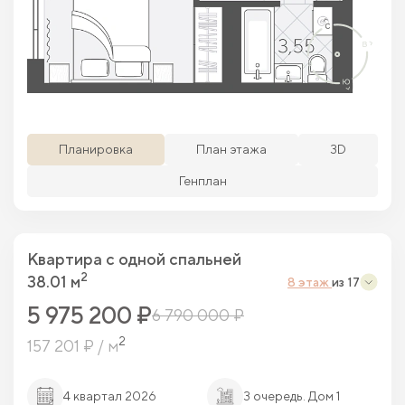
Просматриваемая кв.
Похожие кв.
Свободные кв.
Забронированные кв.
Планировка
План этажа
3D
Генплан
Квартира c одной спальней
2
38.01 м
8 этаж
из 17
5 975 200 ₽
6 790 000 ₽
2
157 201 ₽ / м
4 квартал 2026
3 очередь. Дом 1