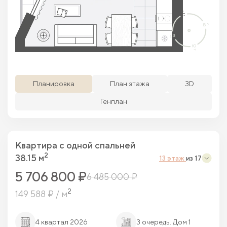
Просматриваемая кв.
Похожие кв.
Свободные кв.
Забронированные кв.
Планировка
План этажа
3D
Генплан
Квартира c одной спальней
2
38.15 м
13 этаж
из 17
5 706 800 ₽
6 485 000 ₽
2
149 588 ₽ / м
4 квартал 2026
3 очередь. Дом 1