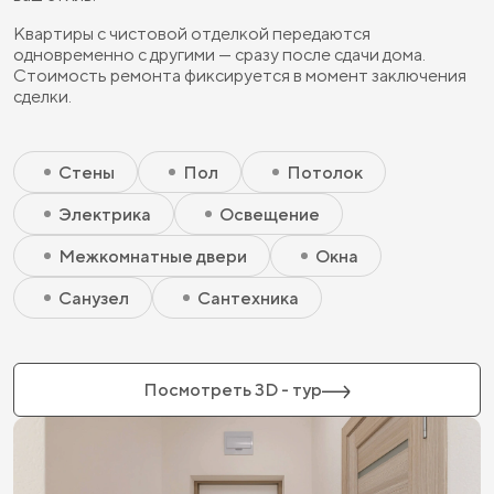
Квартиры с чистовой отделкой передаются
одновременно с другими — сразу после сдачи дома.
Стоимость ремонта фиксируется в момент заключения
сделки.
Скрытый элемент 2 - Чистовая базовая
Скрытый элемент 1 - Чистовая базовая
Стены
Пол
Потолок
Электрика
Освещение
Межкомнатные двери
Окна
Санузел
Сантехника
Посмотреть 3D - тур