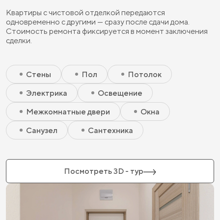
Квартиры с чистовой отделкой передаются
одновременно с другими — сразу после сдачи дома.
Стоимость ремонта фиксируется в момент заключения
сделки.
Скрытый элемент 2 - Чистовая базовая
Скрытый элемент 1 - Чистовая базовая
Стены
Пол
Потолок
Электрика
Освещение
Межкомнатные двери
Окна
Санузел
Сантехника
Посмотреть 3D - тур