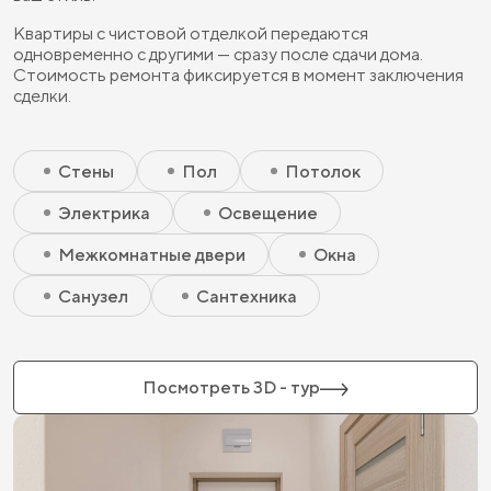
Квартиры с чистовой отделкой передаются
одновременно с другими — сразу после сдачи дома.
Стоимость ремонта фиксируется в момент заключения
сделки.
Скрытый элемент 2 - Чистовая базовая
Скрытый элемент 1 - Чистовая базовая
Стены
Пол
Потолок
Электрика
Освещение
Межкомнатные двери
Окна
Санузел
Сантехника
Посмотреть 3D - тур