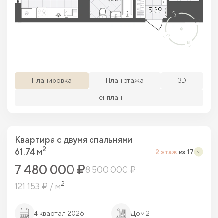
Просматриваемая кв.
Похожие кв.
Свободные кв.
Забронированные кв.
Планировка
План этажа
3D
Генплан
Квартира c двумя спальнями
2
61.74 м
2 этаж
из 17
7 480 000 ₽
8 500 000 ₽
2
121 153 ₽ / м
4 квартал 2026
Дом 2