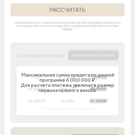
РАССЧИТАТЬ
Информация носит ознакомительный характер. Все производимые расчеты
примерные. Для получения подробной информации обращайтесь в отдел
продаж.
Семейная ипотека
ПОЛУЧИТЬ КОНСУЛЬТАЦИЮ
Максимальная сумма кредита по данной
ПВ
Ставка
Платеж
программе 6 000 000 ₽.
Для расчета платежа увеличьте размер
*
от 20.1%
от 4.6%
35 300₽
первоначального взноса.
от 20.1%
от 6%
41 200₽
*Ставка действует на часть проектов