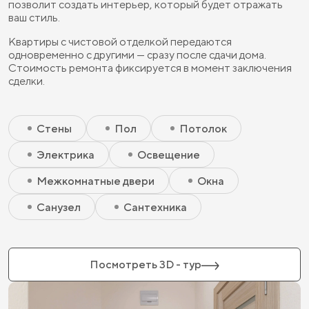
позволит создать интерьер, который будет отражать
ваш стиль.
Квартиры с чистовой отделкой передаются
одновременно с другими — сразу после сдачи дома.
Стоимость ремонта фиксируется в момент заключения
сделки.
Скрытый элемент 2 - Чистовая базовая
Скрытый элемент 1 - Чистовая базовая
Стены
Пол
Потолок
Электрика
Освещение
Межкомнатные двери
Окна
Санузел
Сантехника
Посмотреть 3D - тур