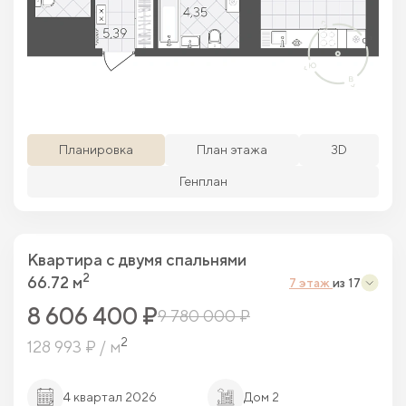
Просматриваемая кв.
Похожие кв.
Свободные кв.
Забронированные кв.
Планировка
План этажа
3D
Генплан
Квартира c двумя спальнями
2
66.72 м
7 этаж
из 17
8 606 400 ₽
9 780 000 ₽
2
128 993 ₽ / м
4 квартал 2026
Дом 2