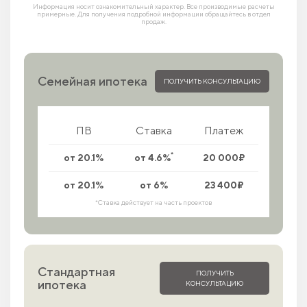
Информация носит ознакомительный характер. Все производимые расчеты
примерные. Для получения подробной информации обращайтесь в отдел
продаж.
Семейная ипотека
ПОЛУЧИТЬ КОНСУЛЬТАЦИЮ
ПВ
Ставка
Платеж
*
от 20.1%
от 4.6%
20 000₽
от 20.1%
от 6%
23 400₽
*Ставка действует на часть проектов
Стандартная
ПОЛУЧИТЬ
ипотека
КОНСУЛЬТАЦИЮ