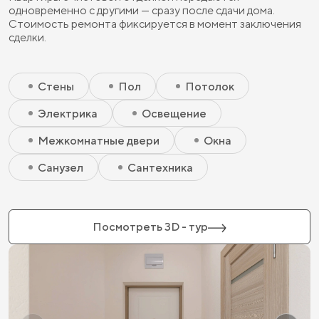
одновременно с другими — сразу после сдачи дома.
Стоимость ремонта фиксируется в момент заключения
сделки.
Скрытый элемент 2 - Чистовая базовая
Скрытый элемент 1 - Чистовая базовая
Стены
Пол
Потолок
Электрика
Освещение
Межкомнатные двери
Окна
Санузел
Сантехника
Посмотреть 3D - тур