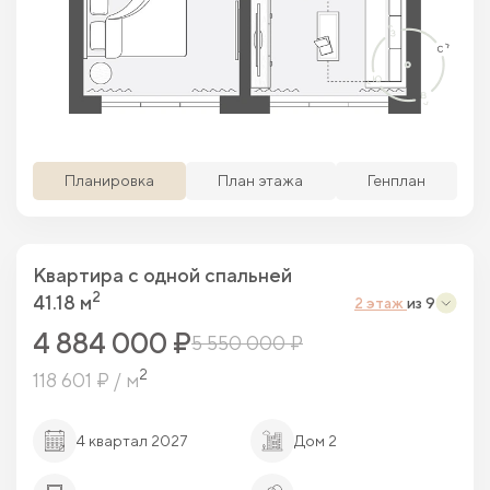
Просматриваемая кв.
Похожие кв.
Свободные кв.
Забронированные кв.
Планировка
План этажа
Генплан
Квартира c одной спальней
2
41.18 м
2 этаж
из 9
4 884 000 ₽
5 550 000 ₽
2
118 601 ₽ / м
4 квартал 2027
Дом 2