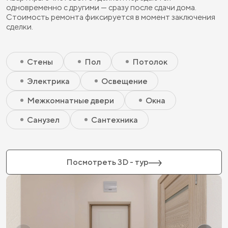
одновременно с другими — сразу после сдачи дома.
Стоимость ремонта фиксируется в момент заключения
сделки.
Скрытый элемент 2 - Чистовая базовая
Скрытый элемент 1 - Чистовая базовая
Стены
Пол
Потолок
Электрика
Освещение
Межкомнатные двери
Окна
Санузел
Сантехника
Посмотреть 3D - тур