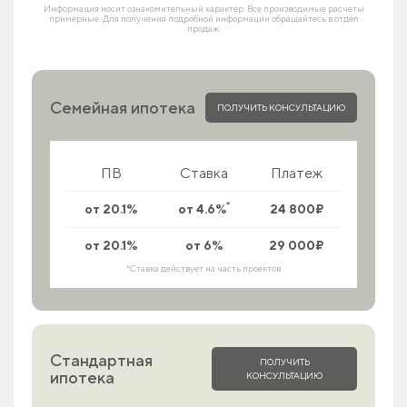
Информация носит ознакомительный характер. Все производимые расчеты
примерные. Для получения подробной информации обращайтесь в отдел
продаж.
Семейная ипотека
ПОЛУЧИТЬ КОНСУЛЬТАЦИЮ
ПВ
Ставка
Платеж
*
от 20.1%
от 4.6%
24 800₽
от 20.1%
от 6%
29 000₽
*Ставка действует на часть проектов
Стандартная
ПОЛУЧИТЬ
ипотека
КОНСУЛЬТАЦИЮ