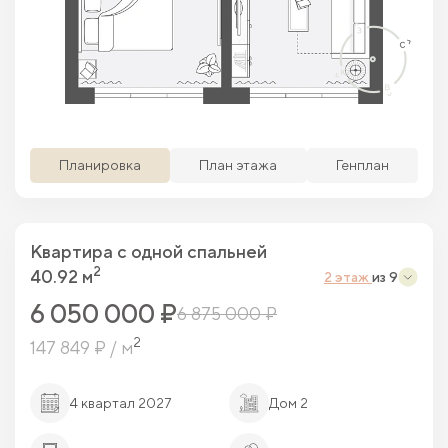
Просматриваемая кв.
Похожие кв.
Свободные кв.
Забронированные кв.
Планировка
План этажа
Генплан
Квартира c одной спальней
2
40.92 м
2 этаж
из 9
6 050 000 ₽
6 875 000 ₽
2
147 849 ₽ / м
4 квартал 2027
Дом 2