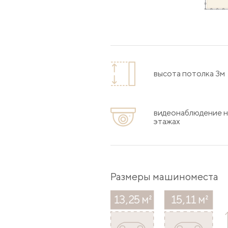
высота потолка 3м
видеонаблюдение н
этажах
Размеры машиноместа