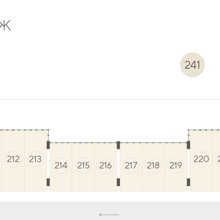
АЖ
241
212
213
220
214
215
216
217
218
219