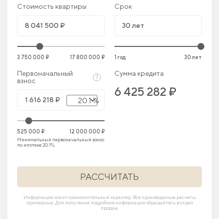
Стоимость квартиры
Срок
3 750 000 ₽
17 800 000 ₽
1 год
30 лет
Первоначальный
Сумма кредита
взнос
6 425 282 ₽
20.1 %
525 000 ₽
12 000 000 ₽
Минимальный первоначальный взнос
по ипотеке 20.1%.
РАССЧИТАТЬ
Информация носит ознакомительный характер. Все производимые расчеты
примерные. Для получения подробной информации обращайтесь в отдел
продаж.