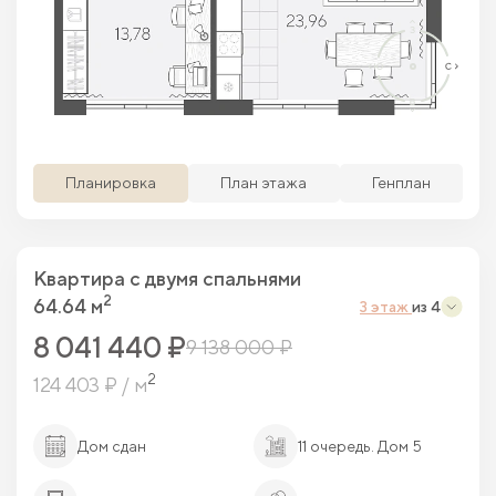
Просматриваемая кв.
Похожие кв.
Свободные кв.
Забронированные кв.
Планировка
План этажа
Генплан
Квартира c двумя спальнями
2
64.64 м
3 этаж
из 4
8 041 440 ₽
9 138 000 ₽
2
124 403 ₽ / м
Дом сдан
11 очередь. Дом 5