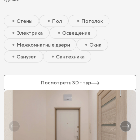
Скрытый элемент 2 - Чистовая базовая
Скрытый элемент 1 - Чистовая базовая
Стены
Пол
Потолок
Электрика
Освещение
Межкомнатные двери
Окна
Санузел
Сантехника
Посмотреть 3D - тур