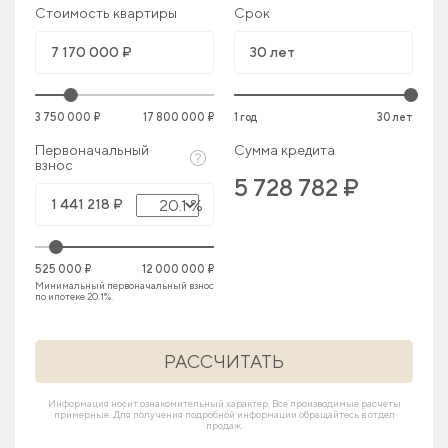
Стоимость квартиры
Срок
3 750 000 ₽
17 800 000 ₽
1 год
30 лет
Первоначальный
Сумма кредита
взнос
5 728 782 ₽
20.1 %
525 000 ₽
12 000 000 ₽
Минимальный первоначальный взнос
по ипотеке 20.1%.
РАССЧИТАТЬ
Информация носит ознакомительный характер. Все производимые расчеты
примерные. Для получения подробной информации обращайтесь в отдел
продаж.