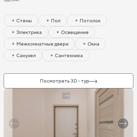
Скрытый элемент 2 - Чистовая базовая
Скрытый элемент 1 - Чистовая базовая
Стены
Пол
Потолок
Электрика
Освещение
Межкомнатные двери
Окна
Санузел
Сантехника
Посмотреть 3D - тур