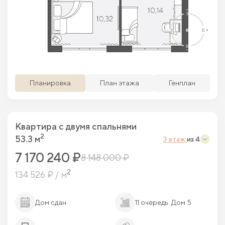
Просматриваемая кв.
Похожие кв.
Свободные кв.
Забронированные кв.
Планировка
План этажа
Генплан
Квартира c двумя спальнями
2
53.3 м
3 этаж
из 4
7 170 240 ₽
8 148 000 ₽
2
134 526 ₽ / м
Дом сдан
11 очередь. Дом 5