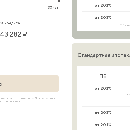
от 20.1%
30 лет
от 20.1%
а кредита
*Ставк
243 282 ₽
Стандартная ипотек
ПВ
Ь
от 20.1%
н
имые расчеты примерные. Для получения
 отдел продаж.
от 20.1%
от 20.1%