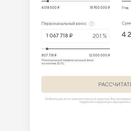
4 018 500 ₽
18 950 000 ₽
1 год
Сумм
Первоначальный взнос
4 
20.1 %
807 718 ₽
12 000 000 ₽
Минимальный первоначальный взнос
по ипотеке 20.1%.
РАССЧИТАТ
Информация носит ознакомительный характер. Все производ
подробной информации обращайтесь в