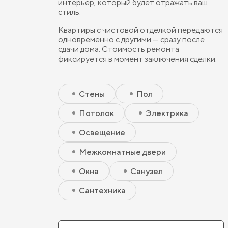
интерьер, который будет отражать ваш
стиль.
Квартиры с чистовой отделкой передаются
одновременно с другими — сразу после
сдачи дома. Стоимость ремонта
фиксируется в момент заключения сделки.
Скрытый элемент 2 - Чистовая базовая
Скрытый элемент 1 - Чистовая базовая
Стены
Пол
Потолок
Электрика
Освещение
Межкомнатные двери
Окна
Санузел
Сантехника