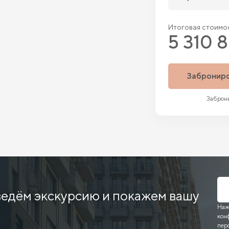
Итоговая стоимос
5 310 
Забронир
Заброни
ведём экскурсию и покажем вашу
Наж
кон
пер