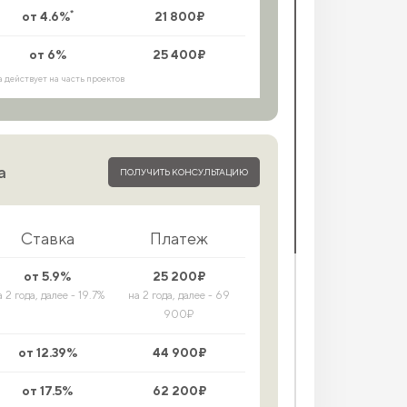
*
от 4.6%
21 800₽
от 6%
25 400₽
а действует на часть проектов
а
ПОЛУЧИТЬ КОНСУЛЬТАЦИЮ
Ставка
Платеж
от 5.9%
25 200₽
а 2 года, далее - 19.7%
на 2 года, далее - 69
900₽
от 12.39%
44 900₽
от 17.5%
62 200₽