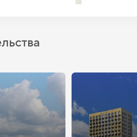
IT-ипотека
ельства
ПВ
от 20.1%