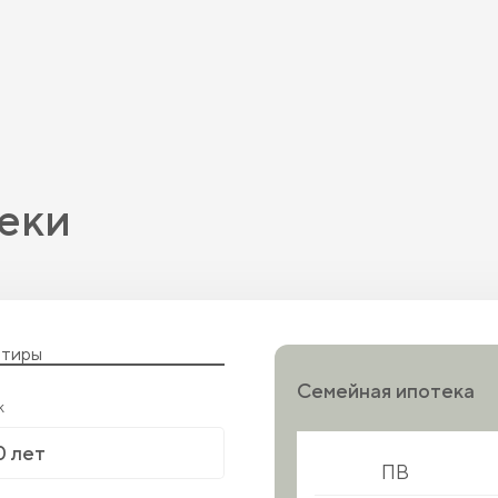
еки
ртиры
Семейная ипотека
к
ПВ