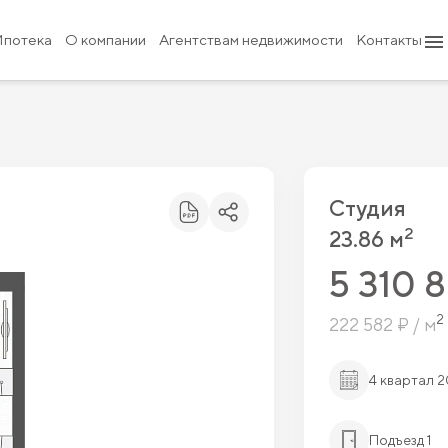
₽
Ипотека
О компании
Агентствам недвижимости
Контакты
Студия
2
23.86 м
5 310 
2
222 582 ₽ / м
4 квартал 
Подъезд 1