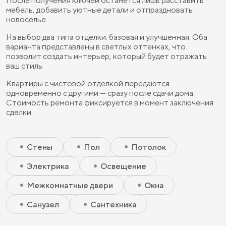
После получения ключей останется лишь расставить
мебель, добавить уютные детали и отпраздновать
новоселье.
На выбор два типа отделки: базовая и улучшенная. Оба
варианта представлены в светлых оттенках, что
позволит создать интерьер, который будет отражать
ваш стиль.
Квартиры с чистовой отделкой передаются
одновременно с другими — сразу после сдачи дома.
Стоимость ремонта фиксируется в момент заключения
сделки.
Скрытый элемент 2 - Чистовая базовая
Скрытый элемент 1 - Чистовая базовая
Стены
Пол
Потолок
Электрика
Освещение
Межкомнатные двери
Окна
Санузел
Сантехника