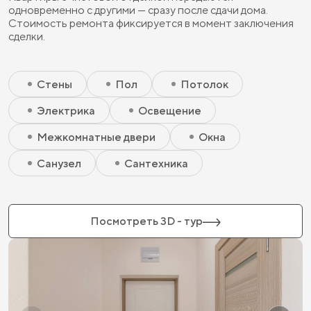
одновременно с другими — сразу после сдачи дома.
Стоимость ремонта фиксируется в момент заключения
сделки.
Скрытый элемент 2 - Чистовая базовая
Скрытый элемент 1 - Чистовая базовая
Стены
Пол
Потолок
Электрика
Освещение
Межкомнатные двери
Окна
Санузел
Сантехника
Посмотреть 3D - тур