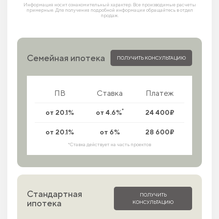
Информация носит ознакомительный характер. Все производимые расчеты
примерные. Для получения подробной информации обращайтесь в отдел
продаж.
Семейная ипотека
ПОЛУЧИТЬ КОНСУЛЬТАЦИЮ
ПВ
Ставка
Платеж
*
от 20.1%
от 4.6%
24 400₽
от 20.1%
от 6%
28 600₽
*Ставка действует на часть проектов
Стандартная
ПОЛУЧИТЬ
ипотека
КОНСУЛЬТАЦИЮ