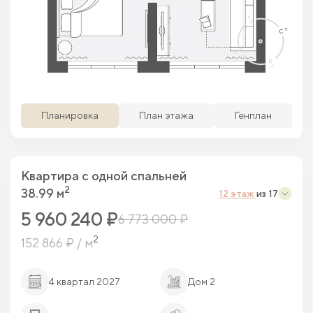
Просматриваемая кв.
Похожие кв.
Свободные кв.
Забронированные кв.
Планировка
План этажа
Генплан
Квартира c одной спальней
2
38.99 м
12 этаж
из 17
5 960 240 ₽
6 773 000 ₽
2
152 866 ₽ / м
4 квартал 2027
Дом 2