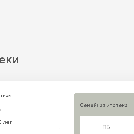
еки
ртиры
Семейная ипотека
к
ПВ