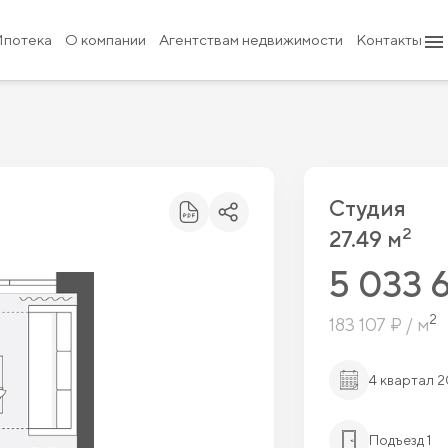
 ₽
Ипотека
О компании
Агентствам недвижимости
Контакты
Студия
2
27.49 м
5 033 
2
183 107 ₽ / м
4 квартал 
Подъезд 1