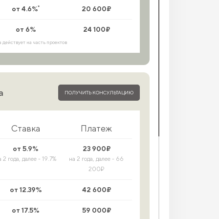
*
от 4.6%
20 600₽
от 6%
24 100₽
а действует на часть проектов
а
ПОЛУЧИТЬ КОНСУЛЬТАЦИЮ
Ставка
Платеж
от 5.9%
23 900₽
а 2 года, далее - 19.7%
на 2 года, далее - 66
200₽
от 12.39%
42 600₽
от 17.5%
59 000₽