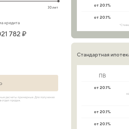
от 20.1%
30 лет
от 20.1%
а кредита
*Ставк
021 782 ₽
Стандартная ипотек
ПВ
Ь
от 20.1%
н
имые расчеты примерные. Для получения
 отдел продаж.
от 20.1%
от 20.1%