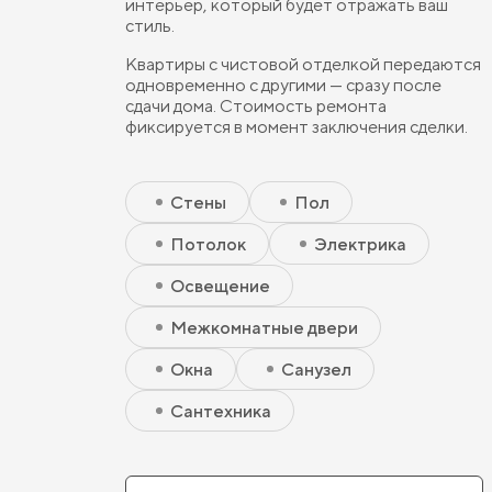
интерьер, который будет отражать ваш
стиль.
Квартиры с чистовой отделкой передаются
одновременно с другими — сразу после
сдачи дома. Стоимость ремонта
фиксируется в момент заключения сделки.
Скрытый элемент 2 - Чистовая базовая
Скрытый элемент 1 - Чистовая базовая
Стены
Пол
Потолок
Электрика
Освещение
Межкомнатные двери
Окна
Санузел
Сантехника