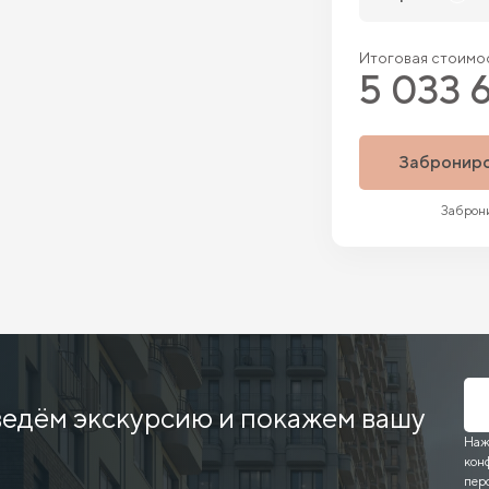
Итоговая стоимос
5 033 
Забронир
Заброни
ведём экскурсию и покажем вашу
Наж
кон
пер