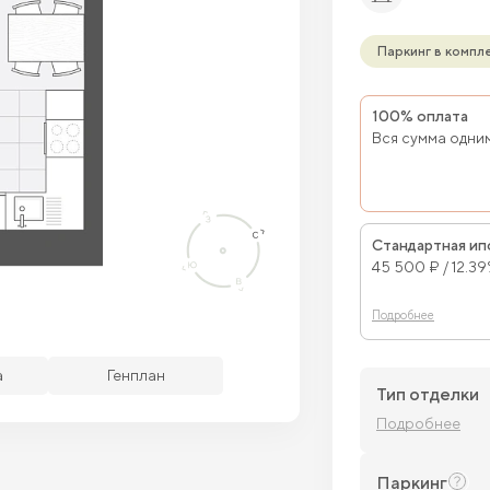
Паркинг в компл
100% оплата
Вся сумма одни
Стандартная ип
45 500 ₽ / 12.3
Подробнее
бодные кв.
Забронированные кв.
а
Генплан
Тип отделки
Подробнее
Паркинг