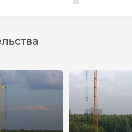
IT-ипотека
ельства
ПВ
от 20.1%