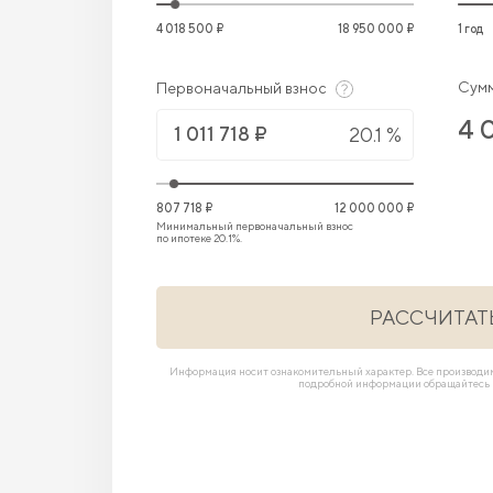
4 018 500 ₽
18 950 000 ₽
1 год
Сумм
Первоначальный взнос
4 
20.1 %
807 718 ₽
12 000 000 ₽
Минимальный первоначальный взнос
по ипотеке 20.1%.
РАССЧИТАТ
Информация носит ознакомительный характер. Все производ
подробной информации обращайтесь в