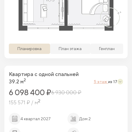
Просматриваемая кв.
Похожие кв.
Свободные кв.
Забронированные кв.
Планировка
План этажа
Генплан
Квартира c одной спальней
2
39.2 м
5 этаж
из 17
6 098 400 ₽
6 930 000 ₽
2
155 571 ₽ / м
4 квартал 2027
Дом 2