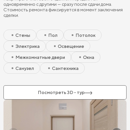
одновременно с другими — сразу после сдачи дома.
Стоимость ремонта фиксируется в момент заключения
сделки.
Скрытый элемент 2 - Чистовая базовая
Скрытый элемент 1 - Чистовая базовая
Стены
Пол
Потолок
Электрика
Освещение
Межкомнатные двери
Окна
Санузел
Сантехника
Посмотреть 3D - тур