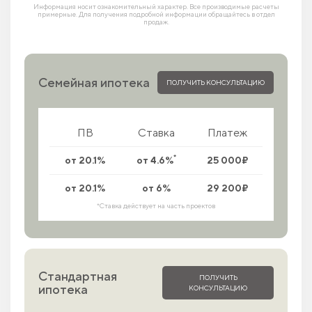
Информация носит ознакомительный характер. Все производимые расчеты
примерные. Для получения подробной информации обращайтесь в отдел
продаж.
Семейная ипотека
ПОЛУЧИТЬ КОНСУЛЬТАЦИЮ
ПВ
Ставка
Платеж
*
от 20.1%
от 4.6%
25 000₽
от 20.1%
от 6%
29 200₽
*Ставка действует на часть проектов
Стандартная
ПОЛУЧИТЬ
ипотека
КОНСУЛЬТАЦИЮ