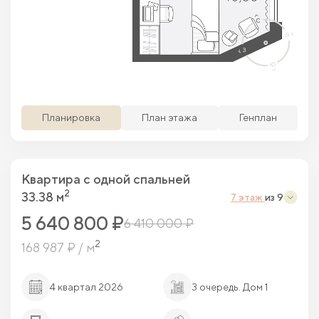
Просматриваемая кв.
Похожие кв.
Свободные кв.
Забронированные кв.
Планировка
План этажа
Генплан
Квартира c одной спальней
2
33.38 м
7 этаж
из 9
5 640 800 ₽
6 410 000 ₽
2
168 987 ₽ / м
4 квартал 2026
3 очередь. Дом 1