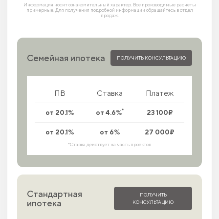
Информация носит ознакомительный характер. Все производимые расчеты
примерные. Для получения подробной информации обращайтесь в отдел
продаж.
Семейная ипотека
ПОЛУЧИТЬ КОНСУЛЬТАЦИЮ
ПВ
Ставка
Платеж
*
от 20.1%
от 4.6%
23 100₽
от 20.1%
от 6%
27 000₽
*Ставка действует на часть проектов
Стандартная
ПОЛУЧИТЬ
ипотека
КОНСУЛЬТАЦИЮ