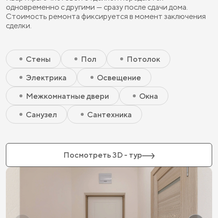
одновременно с другими — сразу после сдачи дома.
Стоимость ремонта фиксируется в момент заключения
сделки.
Скрытый элемент 2 - Чистовая базовая
Скрытый элемент 1 - Чистовая базовая
Стены
Пол
Потолок
Электрика
Освещение
Межкомнатные двери
Окна
Санузел
Сантехника
Посмотреть 3D - тур