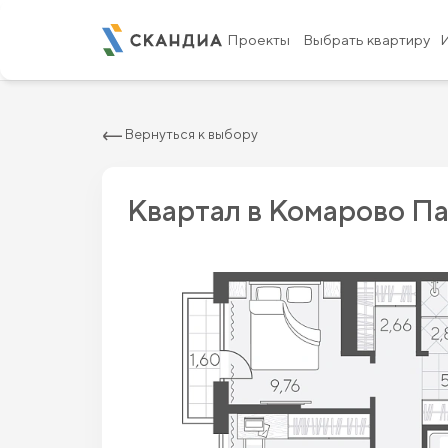
2
Квартира c двумя спальнями 63.74 м
Проекты
Выбрать квартиру
Вернуться к выбору
Квартал в Комарово П