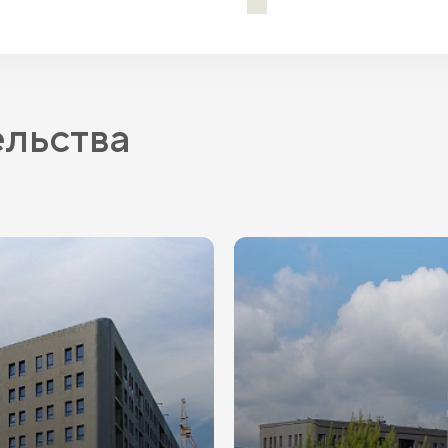
IT-ипотека
ельства
ПВ
от 20.1%