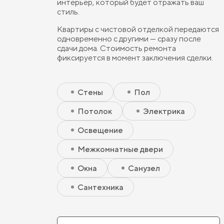
интерьер, который будет отражать ваш
стиль.
Квартиры с чистовой отделкой передаются
одновременно с другими — сразу после
сдачи дома. Стоимость ремонта
фиксируется в момент заключения сделки.
Скрытый элемент 2 - Чистовая базовая
Скрытый элемент 1 - Чистовая базовая
Стены
Пол
Потолок
Электрика
Освещение
Межкомнатные двери
Окна
Санузел
Сантехника