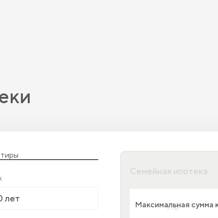
еки
ртиры
Семейная ипотека
к
Максимальная сумма 
ПВ