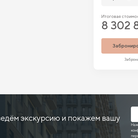
Итоговая стоимос
8 302 
Забронир
Заброни
ведём экскурсию и покажем вашу
Наж
кон
пер