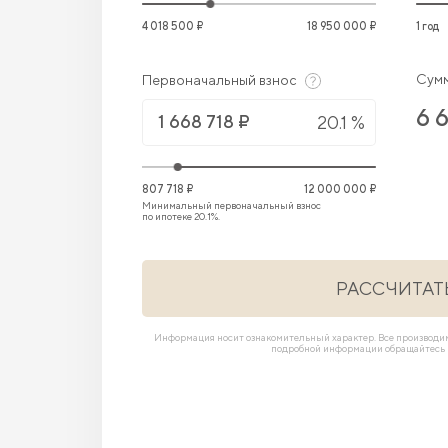
4 018 500 ₽
18 950 000 ₽
1 год
Сумм
Первоначальный взнос
6 
20.1 %
807 718 ₽
12 000 000 ₽
Минимальный первоначальный взнос
по ипотеке 20.1%.
РАССЧИТАТ
Информация носит ознакомительный характер. Все производ
подробной информации обращайтесь в