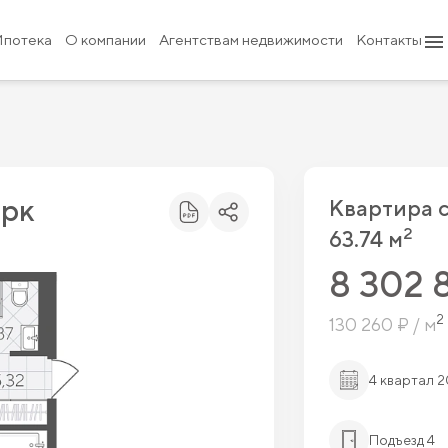
8 302 800 ₽
9 435 000 ₽
Ипотека
О компании
Агентствам недвижимости
Контакты
арк
Квартира 
2
63.74 м
8 302 
2
130 260 ₽ / м
4 квартал 
Подъезд 4