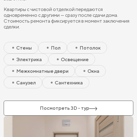
Квартиры с чистовой отделкой передаются
одновременно с другими — сразу после сдачи дома.
Стоимость ремонта фиксируется в момент заключения
сделки.
Скрытый элемент 2 - Чистовая базовая
Скрытый элемент 1 - Чистовая базовая
Стены
Пол
Потолок
Электрика
Освещение
Межкомнатные двери
Окна
Санузел
Сантехника
Посмотреть 3D - тур