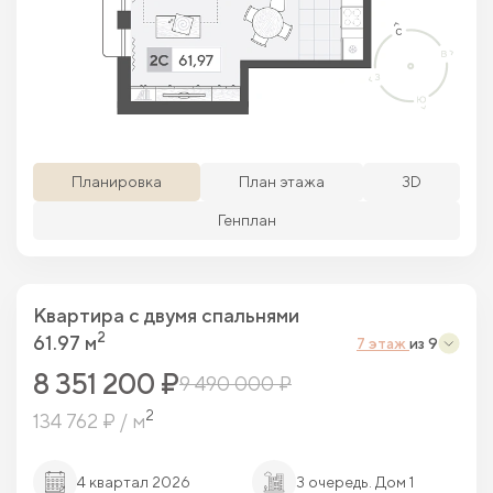
Просматриваемая кв.
Похожие кв.
Свободные кв.
Забронированные кв.
Планировка
План этажа
3D
Генплан
Квартира c двумя спальнями
2
61.97 м
7 этаж
из 9
8 351 200 ₽
9 490 000 ₽
2
134 762 ₽ / м
4 квартал 2026
3 очередь. Дом 1