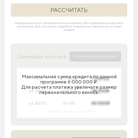
РАССЧИТАТЬ
Информация носит ознакомительный характер. Все производимые расчеты
примерные. Для получения подробной информации обращайтесь в отдел
продаж.
Семейная ипотека
ПОЛУЧИТЬ КОНСУЛЬТАЦИЮ
Максимальная сумма кредита по данной
ПВ
Ставка
Платеж
программе 6 000 000 ₽.
Для расчета платежа увеличьте размер
*
от 20.1%
от 4.6%
34 600₽
первоначального взноса.
от 20.1%
от 6%
40 500₽
*Ставка действует на часть проектов