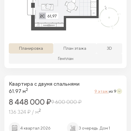
Просматриваемая кв.
Похожие кв.
Свободные кв.
Забронированные кв.
Планировка
План этажа
3D
Генплан
Квартира c двумя спальнями
2
61.97 м
9 этаж
из 9
8 448 000 ₽
9 600 000 ₽
2
136 324 ₽ / м
4 квартал 2026
3 очередь. Дом 1