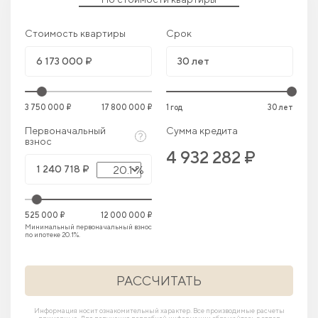
Стоимость квартиры
Срок
3 750 000 ₽
17 800 000 ₽
1 год
30 лет
Первоначальный
Сумма кредита
взнос
4 932 282 ₽
20.1 %
525 000 ₽
12 000 000 ₽
Минимальный первоначальный взнос
по ипотеке 20.1%.
РАССЧИТАТЬ
Информация носит ознакомительный характер. Все производимые расчеты
примерные. Для получения подробной информации обращайтесь в отдел