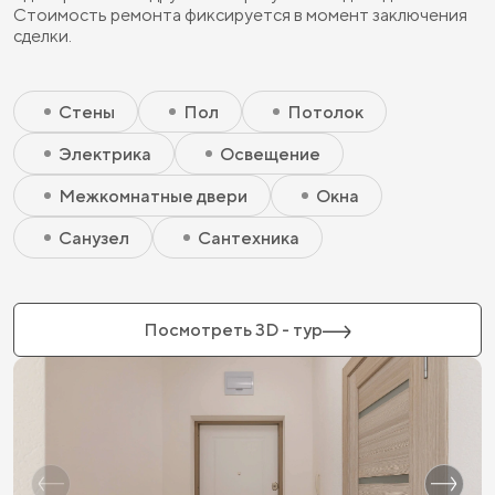
Стоимость ремонта фиксируется в момент заключения
сделки.
Скрытый элемент 2 - Чистовая базовая
Скрытый элемент 1 - Чистовая базовая
Стены
Пол
Потолок
Электрика
Освещение
Межкомнатные двери
Окна
Санузел
Сантехника
Посмотреть 3D - тур