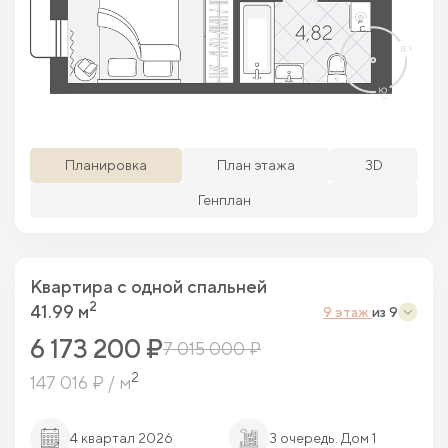
Просматриваемая кв.
Похожие кв.
Свободные кв.
Забронированные кв.
Планировка
План этажа
3D
Генплан
Квартира c одной спальней
2
41.99 м
9 этаж
из 9
6 173 200 ₽
7 015 000 ₽
2
147 016 ₽ / м
4 квартал 2026
3 очередь. Дом 1