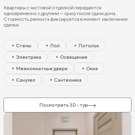
Квартиры с чистовой отделкой передаются
одновременно с другими — сразу после сдачи дома.
Стоимость ремонта фиксируется в момент заключения
сделки.
Скрытый элемент 2 - Чистовая базовая
Скрытый элемент 1 - Чистовая базовая
Стены
Пол
Потолок
Электрика
Освещение
Межкомнатные двери
Окна
Санузел
Сантехника
Посмотреть 3D - тур