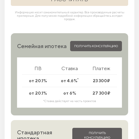
Информация носит ознакомительный характер. Все производимые расчеты
примерные. Для получения подробной информации обращайтесь в отдел
продаж.
Семейная ипотека
ПОЛУЧИТЬ КОНСУЛЬТАЦИЮ
ПВ
Ставка
Платеж
*
от 20.1%
от 4.6%
23 300₽
от 20.1%
от 6%
27 300₽
*Ставка действует на часть проектов
Стандартная
ПОЛУЧИТЬ
ипотека
КОНСУЛЬТАЦИЮ