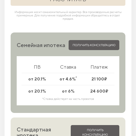
Информация носит ознакомительный характер. Все производимые расчеты
примерные. Для получения подробной информации обращайтесь в отдел
продаж.
Семейная ипотека
ПОЛУЧИТЬ КОНСУЛЬТАЦИЮ
ПВ
Ставка
Платеж
*
от 20.1%
от 4.6%
21 100₽
от 20.1%
от 6%
24 600₽
*Ставка действует на часть проектов
Стандартная
ПОЛУЧИТЬ
ипотека
КОНСУЛЬТАЦИЮ