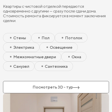
Квартиры с чистовой отделкой передаются
одновременно с другими — сразу после сдачи дома.
Стоимость ремонта фиксируется в момент заключения
сделки.
Скрытый элемент 2 - Чистовая базовая
Скрытый элемент 1 - Чистовая базовая
Стены
Пол
Потолок
Электрика
Освещение
Межкомнатные двери
Окна
Санузел
Сантехника
Посмотреть 3D - тур