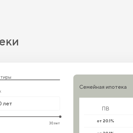
еки
ртиры
Семейная ипотека
к
ПВ
от 20.1%
30 лет