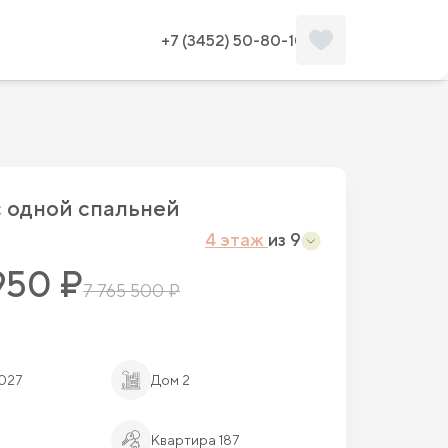
Забронировать
Планировка
+7 (3452) 50-80-10
c одной спальней
4 этаж
из 9
950 ₽
7 765 500 ₽
2027
Дом 2
Квартира 187