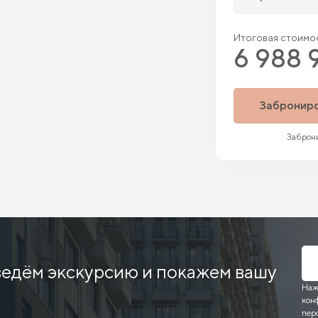
Итоговая стоимос
6 988 
Забронир
Заброни
ведём экскурсию и покажем вашу
Наж
кон
пер