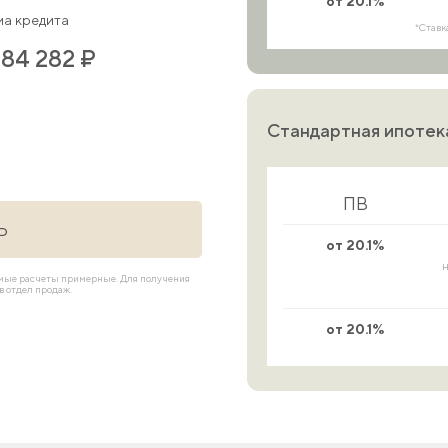
от 20.1%
а кредита
*Ставк
584 282 ₽
Стандартная ипотек
ПВ
Ь
от 20.1%
н
имые расчеты примерные. Для получения
 отдел продаж.
от 20.1%
IT-ипотека