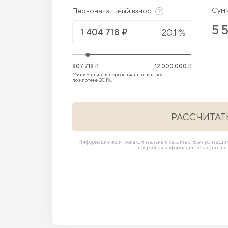
Сумм
Первоначальный взнос
5 
20.1 %
807 718 ₽
12 000 000 ₽
Минимальный первоначальный взнос
по ипотеке 20.1%.
РАССЧИТАТ
Информация носит ознакомительный характер. Все производ
подробной информации обращайтесь в