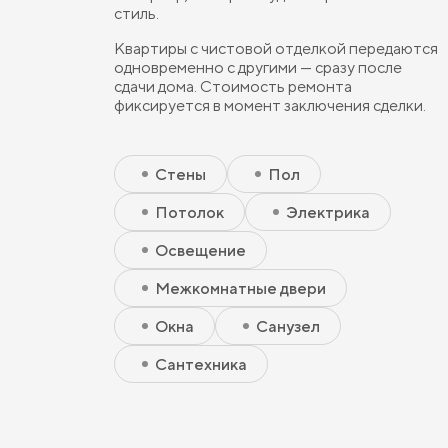
стиль.
Квартиры с чистовой отделкой передаются
одновременно с другими — сразу после
сдачи дома. Стоимость ремонта
фиксируется в момент заключения сделки.
Скрытый элемент 1 - Чистовая улучшенная
Скрытый элемент 2 - Чистовая улучшенная
Скрытый элемент 3 - Чистовая улучшенная
Стены
Пол
Потолок
Электрика
Освещение
Межкомнатные двери
Окна
Санузел
Сантехника