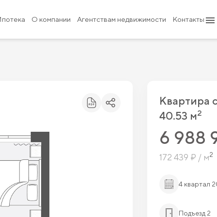
6 988 950 ₽
7 765 500 ₽
Ипотека
О компании
Агентствам недвижимости
Контакты
Квартира 
2
40.53 м
6 988 
2
172 439 ₽ / м
4 квартал 
Подъезд 2