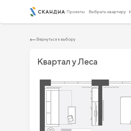
2
Квартира c одной спальней 40.53 м
Проекты
Выбрать квартиру
Вернуться к выбору
Квартал у Леса