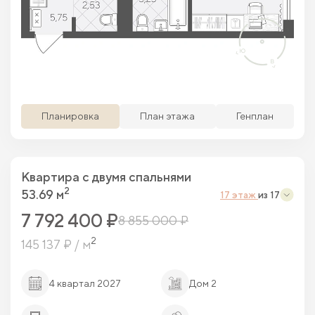
Просматриваемая кв.
Похожие кв.
Свободные кв.
Забронированные кв.
Планировка
План этажа
Генплан
Квартира c двумя спальнями
2
53.69 м
17 этаж
из 17
7 792 400 ₽
8 855 000 ₽
2
145 137 ₽ / м
4 квартал 2027
Дом 2