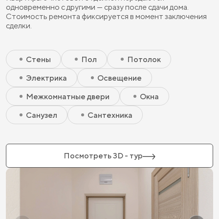
одновременно с другими — сразу после сдачи дома.
Стоимость ремонта фиксируется в момент заключения
сделки.
Скрытый элемент 2 - Чистовая базовая
Скрытый элемент 1 - Чистовая базовая
Стены
Пол
Потолок
Электрика
Освещение
Межкомнатные двери
Окна
Санузел
Сантехника
Посмотреть 3D - тур