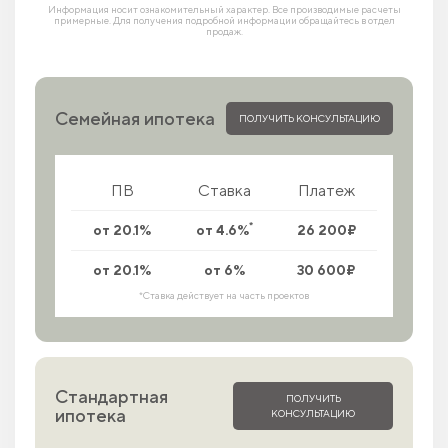
Информация носит ознакомительный характер. Все производимые расчеты
примерные. Для получения подробной информации обращайтесь в отдел
продаж.
Семейная ипотека
ПОЛУЧИТЬ КОНСУЛЬТАЦИЮ
ПВ
Ставка
Платеж
*
от 20.1%
от 4.6%
26 200₽
от 20.1%
от 6%
30 600₽
*Ставка действует на часть проектов
Стандартная
ПОЛУЧИТЬ
ипотека
КОНСУЛЬТАЦИЮ