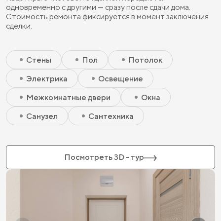
одновременно с другими — сразу после сдачи дома.
Стоимость ремонта фиксируется в момент заключения
сделки.
Скрытый элемент 2 - Чистовая базовая
Скрытый элемент 1 - Чистовая базовая
Стены
Пол
Потолок
Электрика
Освещение
Межкомнатные двери
Окна
Санузел
Сантехника
Посмотреть 3D - тур