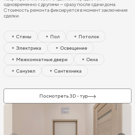
одновременно с другими — сразу после сдачи дома.
Стоимость ремонта фиксируется в момент заключения
сделки.
Скрытый элемент 2 - Чистовая базовая
Скрытый элемент 1 - Чистовая базовая
Стены
Пол
Потолок
Электрика
Освещение
Межкомнатные двери
Окна
Санузел
Сантехника
Посмотреть 3D - тур