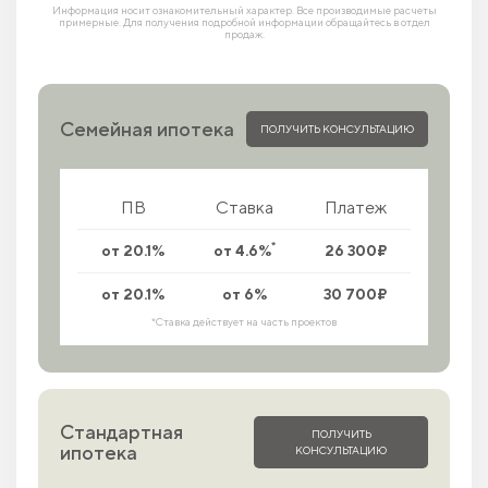
Информация носит ознакомительный характер. Все производимые расчеты
примерные. Для получения подробной информации обращайтесь в отдел
продаж.
Семейная ипотека
ПОЛУЧИТЬ КОНСУЛЬТАЦИЮ
ПВ
Ставка
Платеж
*
от 20.1%
от 4.6%
26 300₽
от 20.1%
от 6%
30 700₽
*Ставка действует на часть проектов
Стандартная
ПОЛУЧИТЬ
ипотека
КОНСУЛЬТАЦИЮ