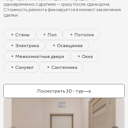
одновременно с другими — сразу после сдачи дома.
Стоимость ремонта фиксируется в момент заключения
сделки.
Скрытый элемент 2 - Чистовая базовая
Скрытый элемент 1 - Чистовая базовая
Стены
Пол
Потолок
Электрика
Освещение
Межкомнатные двери
Окна
Санузел
Сантехника
Посмотреть 3D - тур