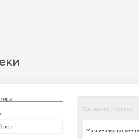
еки
ртиры
Семейная ипотека
к
Максимальная сумма 
ПВ