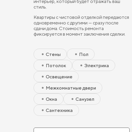
интерьер, который будет отражать ваш
стиль.
Квартиры с чистовой отделкой передаются
одновременно с другими — сразу после
сдачи дома. Стоимость ремонта
фиксируется в момент заключения сделки.
Скрытый элемент 2 - Чистовая базовая
Скрытый элемент 1 - Чистовая базовая
Стены
Пол
Потолок
Электрика
Освещение
Межкомнатные двери
Окна
Санузел
Сантехника