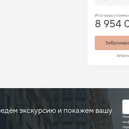
Итоговая стоимос
8 954 
Забронир
Заброни
ведём экскурсию и покажем вашу
Наж
кон
пер