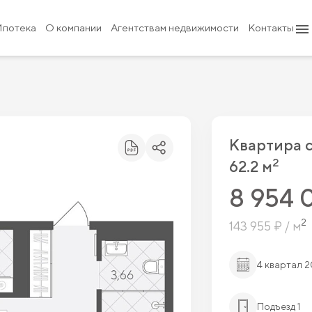
 954 000 ₽
10 175 000 ₽
Ипотека
О компании
Агентствам недвижимости
Контакты
Квартира 
2
62.2 м
8 954 
2
143 955 ₽ / м
4 квартал 
Подъезд 1