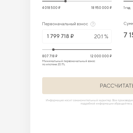
4 018 500 ₽
18 950 000 ₽
1 год
Сумм
Первоначальный взнос
7 
20.1 %
807 718 ₽
12 000 000 ₽
Минимальный первоначальный взнос
по ипотеке 20.1%.
РАССЧИТАТ
Информация носит ознакомительный характер. Все производ
подробной информации обращайтесь в