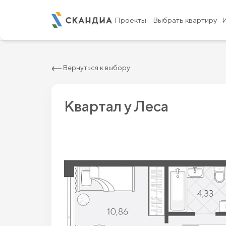
2
Квартира c двумя спальнями 62.2 м
8
Проекты
Выбрать квартиру
Вернуться к выбору
Квартал у Леса