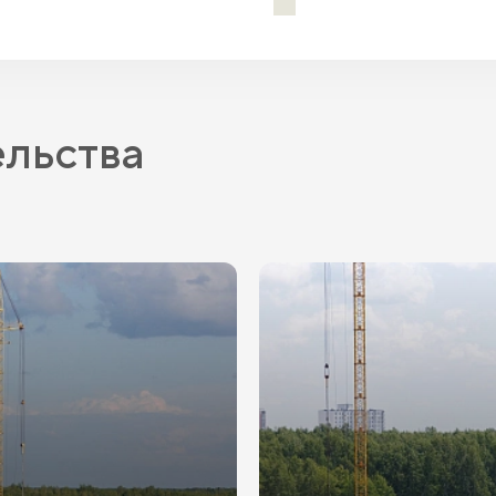
IT-ипотека
ельства
ПВ
от 20.1%