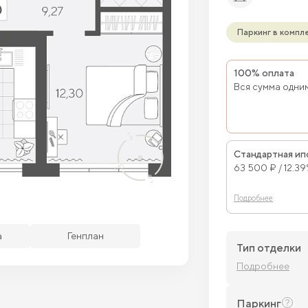
Паркинг в компл
100% оплата
Вся сумма одни
Стандартная ип
63 500 ₽ / 12.3
Подробнее
бодные кв.
Забронированные кв.
а
Генплан
Тип отделки
Подробнее
Паркинг