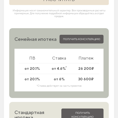
Информация носит ознакомительный характер. Все производимые расчеты
примерные. Для получения подробной информации обращайтесь в отдел
продаж.
Семейная ипотека
ПОЛУЧИТЬ КОНСУЛЬТАЦИЮ
ПВ
Ставка
Платеж
*
от 20.1%
от 4.6%
26 200₽
от 20.1%
от 6%
30 600₽
*Ставка действует на часть проектов
Стандартная
ПОЛУЧИТЬ
ипотека
КОНСУЛЬТАЦИЮ