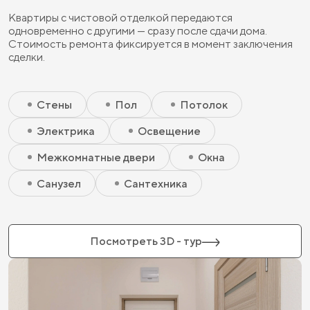
Квартиры с чистовой отделкой передаются
одновременно с другими — сразу после сдачи дома.
Стоимость ремонта фиксируется в момент заключения
сделки.
Скрытый элемент 2 - Чистовая базовая
Скрытый элемент 1 - Чистовая базовая
Стены
Пол
Потолок
Электрика
Освещение
Межкомнатные двери
Окна
Санузел
Сантехника
Посмотреть 3D - тур