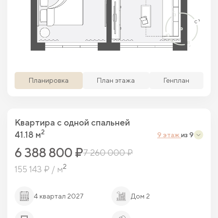
Просматриваемая кв.
Похожие кв.
Свободные кв.
Забронированные кв.
Планировка
План этажа
Генплан
Квартира c одной спальней
2
41.18 м
9 этаж
из 9
6 388 800 ₽
7 260 000 ₽
2
155 143 ₽ / м
4 квартал 2027
Дом 2