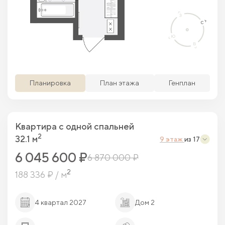
Просматриваемая кв.
Похожие кв.
Свободные кв.
Забронированные кв.
Планировка
План этажа
Генплан
Квартира c одной спальней
2
32.1 м
9 этаж
из 17
6 045 600 ₽
6 870 000 ₽
2
188 336 ₽ / м
4 квартал 2027
Дом 2