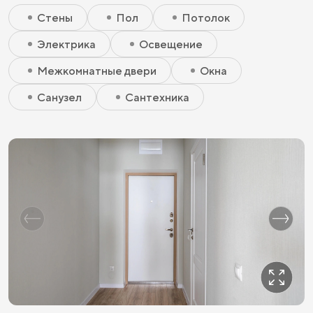
Скрытый элемент 1 - Чистовая улучшенная
Скрытый элемент 2 - Чистовая улучшенная
Скрытый элемент 3 - Чистовая улучшенная
Стены
Пол
Потолок
Электрика
Освещение
Межкомнатные двери
Окна
Санузел
Сантехника