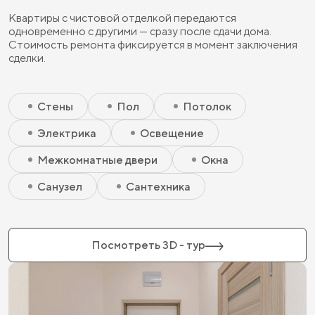
Квартиры с чистовой отделкой передаются
одновременно с другими — сразу после сдачи дома.
Стоимость ремонта фиксируется в момент заключения
сделки.
Скрытый элемент 2 - Чистовая базовая
Скрытый элемент 1 - Чистовая базовая
Стены
Пол
Потолок
Электрика
Освещение
Межкомнатные двери
Окна
Санузел
Сантехника
Посмотреть 3D - тур