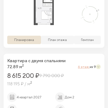
Просматриваемая кв.
Похожие кв.
Свободные кв.
Забронированные кв.
Планировка
План этажа
Генплан
Квартира c двумя спальнями
2
72.89 м
6 этаж
из 9
8 615 200 ₽
9 790 000 ₽
2
118 195 ₽ / м
4 квартал 2027
Дом 2