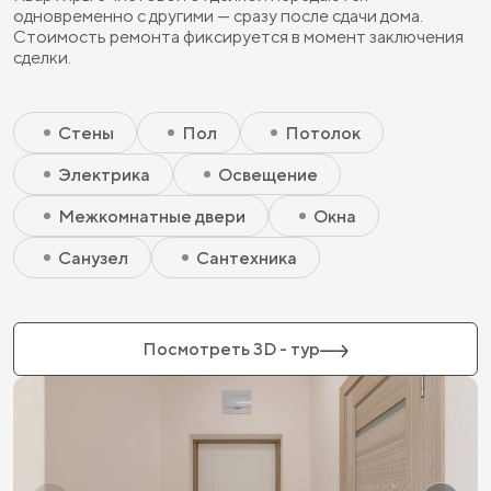
одновременно с другими — сразу после сдачи дома.
Стоимость ремонта фиксируется в момент заключения
сделки.
Скрытый элемент 2 - Чистовая базовая
Скрытый элемент 1 - Чистовая базовая
Стены
Пол
Потолок
Электрика
Освещение
Межкомнатные двери
Окна
Санузел
Сантехника
Посмотреть 3D - тур