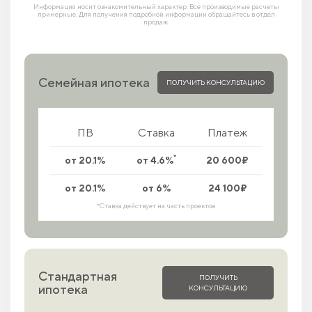
Информация носит ознакомительный характер. Все производимые расчеты
примерные. Для получения подробной информации обращайтесь в отдел
продаж.
Семейная ипотека
ПОЛУЧИТЬ КОНСУЛЬТАЦИЮ
ПВ
Ставка
Платеж
*
от 20.1%
от 4.6%
20 600₽
от 20.1%
от 6%
24 100₽
*Ставка действует на часть проектов
Стандартная
ПОЛУЧИТЬ
ипотека
КОНСУЛЬТАЦИЮ