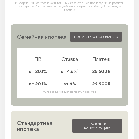
Информация носит ознакомительный характер. Все производимые расчеты
примерные. Для получения подробной информации обращайтесь в отдел
продаж.
Семейная ипотека
ПОЛУЧИТЬ КОНСУЛЬТАЦИЮ
ПВ
Ставка
Платеж
*
от 20.1%
от 4.6%
25 600₽
от 20.1%
от 6%
29 900₽
*Ставка действует на часть проектов
Стандартная
ПОЛУЧИТЬ
ипотека
КОНСУЛЬТАЦИЮ