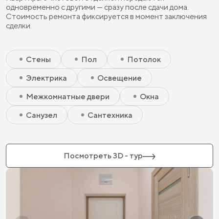
одновременно с другими — сразу после сдачи дома.
Стоимость ремонта фиксируется в момент заключения
сделки.
Скрытый элемент 2 - Чистовая базовая
Скрытый элемент 1 - Чистовая базовая
Стены
Пол
Потолок
Электрика
Освещение
Межкомнатные двери
Окна
Санузел
Сантехника
Посмотреть 3D - тур