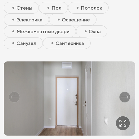
Скрытый элемент 1 - Чистовая улучшенная
Скрытый элемент 2 - Чистовая улучшенная
Скрытый элемент 3 - Чистовая улучшенная
Стены
Пол
Потолок
Электрика
Освещение
Межкомнатные двери
Окна
Санузел
Сантехника