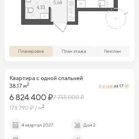
Просматриваемая кв.
Похожие кв.
Свободные кв.
Забронированные кв.
Планировка
План этажа
Генплан
Квартира c одной спальней
2
38.17 м
6 этаж
из 17
6 824 400 ₽
7 755 000 ₽
2
178 790 ₽ / м
4 квартал 2027
Дом 2